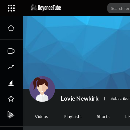
Lovie Newkirk
|
Subscribe
Videos
PlayLists
Shorts
Li