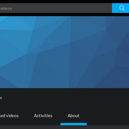
rs
ked videos
Activities
About