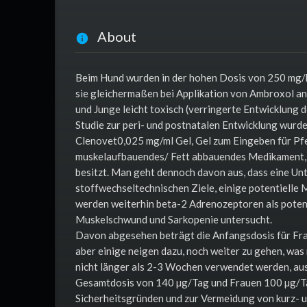
About
Beim Hund wurden in der hohen Dosis von 250 mg/
sie gleichermaßen bei Applikation von Ambroxol a
und Junge leicht toxisch (verringerte Entwicklung 
Studie zur peri- und postnatalen Entwicklung wurd
Clenovet0,025 mg/ml Gel, Gel zum Eingeben für Pfer
muskelaufbauendes/ Fett abbauendes Medikament, d
besitzt. Man geht dennoch davon aus, dass eine U
stoffwechseltechnischen Ziele, einige potentielle 
werden weiterhin beta-2 Adrenozeptoren als poten
Muskelschwund und Sarkopenie untersucht.
Davon abgesehen beträgt die Anfangsdosis für Fra
aber einige neigen dazu, noch weiter zu gehen, was 
nicht länger als 2-3 Wochen verwendet werden, aus
Gesamtdosis von 140 µg/Tag und Frauen 100 µg/Tag 
Sicherheitsgründen und zur Vermeidung von kurz- 