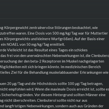
kg Körpergewicht zentralnervöse Störungen beobachtet, wie
nzutreffen waren. Eine Dosis von 500 mg/kg/Tag war für Muttertier
des Körpergewichts und kleinere Wurfgrößen). Auf der Basis einer
e ein NOAEL von 50 mg/kg/Tag ermittelt.
de Vielleicht ist das Resultat eines Tages ein schickes
as frei von den unerwünschten Nebenwirkungen ist, die Clenbutero
ntersuchung der den beta-2 Rezeptoren im Muskel nachgelagerten
Möglichkeiten mit sich bringen könnte. Im medizinischen Bereich
tielles Ziel für die Behandlung muskelabbauender Erkrankungen wie
uen 20 µg/Tag und die Höchstdosis sollte 100 µg/Tag betragen,
nicht empfohlen wird. Wenn die maximale Dosis erreicht ist, sollte e
 Sicherheitsgründen. Vor diesem Hintergrund sollten Männer eine
nicht überschreiten. Clenbuterol sollte nicht nur aus
und langfristigen Nebenwirkungen, sondern auch aus Gründen der