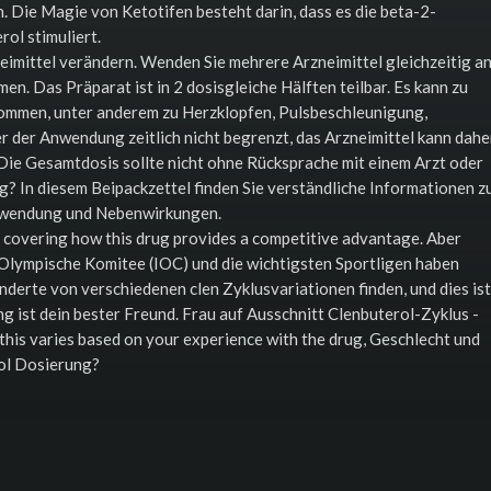
ie Magie von Ketotifen besteht darin, dass es die beta-2-
ol stimuliert.
mittel verändern. Wenden Sie mehrere Arzneimittel gleichzeitig an
. Das Präparat ist in 2 dosisgleiche Hälften teilbar. Es kann zu
ommen, unter anderem zu Herzklopfen, Pulsbeschleunigung,
er der Anwendung zeitlich nicht begrenzt, das Arzneimittel kann dahe
ie Gesamtdosis sollte nicht ohne Rücksprache mit einem Arzt oder
 In diesem Beipackzettel finden Sie verständliche Informationen z
Anwendung und Nebenwirkungen.
h covering how this drug provides a competitive advantage. Aber
Olympische Komitee (IOC) und die wichtigsten Sportligen haben
nderte von verschiedenen clen Zyklusvariationen finden, und dies ist
 ist dein bester Freund. Frau auf Ausschnitt Clenbuterol-Zyklus -
his varies based on your experience with the drug, Geschlecht und
rol Dosierung?