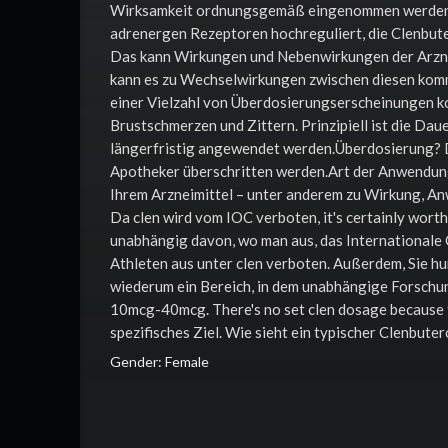
Wirksamkeit ordnungsgemäß eingenommen werden. D
adrenergen Rezeptoren hochreguliert, die Clenbuter
Das kann Wirkungen und Nebenwirkungen der Arznei
kann es zu Wechselwirkungen zwischen diesen kommen
einer Vielzahl von Überdosierungserscheinungen k
Brustschmerzen und Zittern. Prinzipiell ist die Dau
längerfristig angewendet werden.Überdosierung? D
Apotheker überschritten werden.Art der Anwendung?
Ihrem Arzneimittel – unter anderem zu Wirkung, 
Da clen wird vom IOC verboten, it's certainly wort
unabhängig davon, wo man aus, das Internationale 
Athleten aus unter clen verboten. Außerdem, Sie hu
wiederum ein Bereich, in dem unabhängige Forschung
10mcg-40mcg. There's no set clen dosage because t
spezifisches Ziel. Wie sieht ein typischer Clenbute
Gender: Female